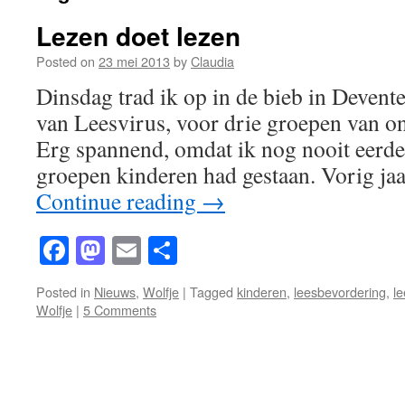
Lezen doet lezen
Posted on
23 mei 2013
by
Claudia
Dinsdag trad ik op in de bieb in Deventer
van Leesvirus, voor drie groepen van o
Erg spannend, omdat ik nog nooit eerde
groepen kinderen had gestaan. Vorig ja
Continue reading
→
Facebook
Mastodon
Email
Share
Posted in
Nieuws
,
Wolfje
|
Tagged
kinderen
,
leesbevordering
,
le
Wolfje
|
5 Comments