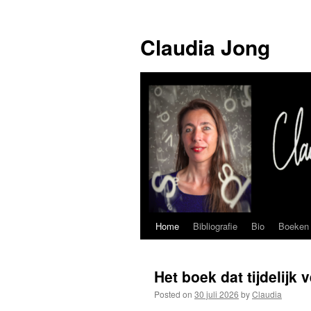
Skip
to
Claudia Jong
content
Home
Bibliografie
Bio
Boeken
Het boek dat tijdelijk
Posted on
30 juli 2026
by
Claudia