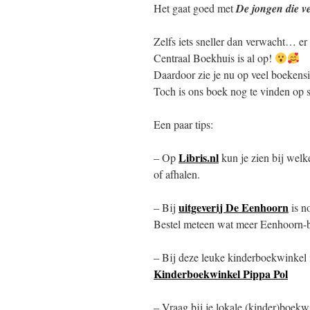
Het gaat goed met
De jongen die 
Zelfs iets sneller dan verwacht… er
Centraal Boekhuis is al op!
Daardoor zie je nu op veel boekensite
Toch is ons boek nog te vinden op
Een paar tips:
Libris.nl
– Op
kun je zien bij welke
of afhalen.
uitgeverij De Eenhoorn
– Bij
is no
Bestel meteen wat meer Eenhoorn-b
– Bij deze leuke kinderboekwinkel
Kinderboekwinkel Pippa Pol
– Vraag bij je lokale (kinder)boekw