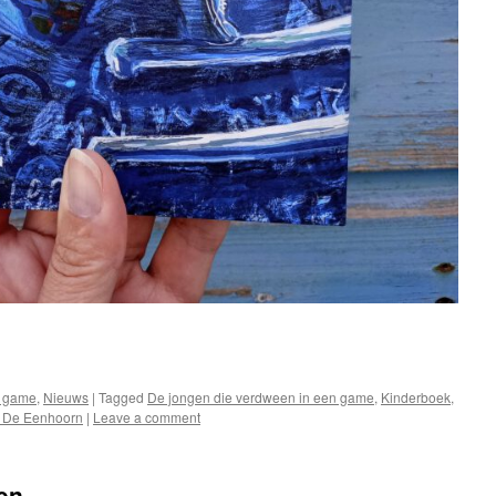
e
n game
,
Nieuws
|
Tagged
De jongen die verdween in een game
,
Kinderboek
,
ij De Eenhoorn
|
Leave a comment
en