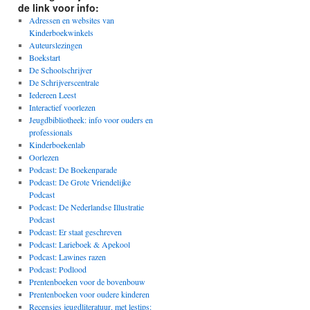
de link voor info:
Adressen en websites van
Kinderboekwinkels
Auteurslezingen
Boekstart
De Schoolschrijver
De Schrijverscentrale
Iedereen Leest
Interactief voorlezen
Jeugdbibliotheek: info voor ouders en
professionals
Kinderboekenlab
Oorlezen
Podcast: De Boekenparade
Podcast: De Grote Vriendelijke
Podcast
Podcast: De Nederlandse Illustratie
Podcast
Podcast: Er staat geschreven
Podcast: Larieboek & Apekool
Podcast: Lawines razen
Podcast: Podlood
Prentenboeken voor de bovenbouw
Prentenboeken voor oudere kinderen
Recensies jeugdliteratuur, met lestips: