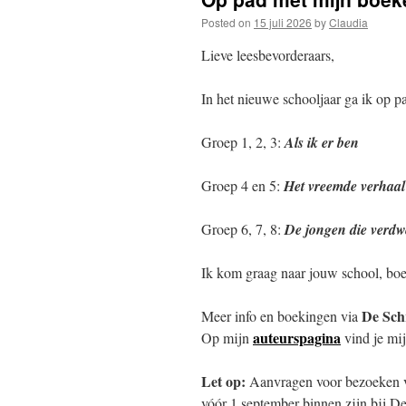
Posted on
15 juli 2026
by
Claudia
Lieve leesbevorderaars,
In het nieuwe schooljaar ga ik op 
Groep 1, 2, 3:
Als ik er ben
Groep 4 en 5:
Het vreemde verhaal 
Groep 6, 7, 8:
De jongen die verdw
Ik kom graag naar jouw school, boe
De Schr
Meer info en boekingen via
auteurspagina
Op mijn
vind je mi
Let op:
Aanvragen voor bezoeken van
vóór 1 september binnen zijn bij De