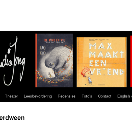
Theater
Leesbevordering
Recensies
Foto’s
Contact
English /
 verdween