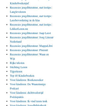
Kinderboekenjuf
Recensies jeugdliteratuur, met lestips:
Langlevelezen
Recensies jeugdliteratuur, met lestips:
Leesbevordering in de klas
Recensies jeugdliteratuur, met lestips:
LekkerLezen.nu
Recensies jeugdliteratuur: Jaap Leest
Recensies jeugdliteratuur: Jong Literair
Nederland
Recensies jeugdliteratuur: MappaLibri
Recensies jeugdliteratuur: Pluizuit
Recensies jeugdliteratuur: Waan en
Wijs
Rijke teksten
Stichting Lezen
Tijgerlezen
Top 40 Kinderboeken
Voor kinderen: Boekenzoeker
Voor kinderen: De Waanzinnige
Podcast
Voor kinderen: dichtwedstrijd
Poëziepaleis
Voor kinderen: Ik vind lezen leuk
Voor kinderen: Jeugdbibliotheek,