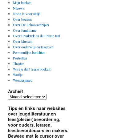
Mijn boeken
Nieuws
Nooit is voor altijd
Over boeken
Over De Schoolschrijver
Over feminisme
Over Frankrijk en de Franse taal
Over klussen
Over onderwijs en lesgeven
Persoonlijke berichten
Portretten
Theater
Wist je dat? (serie boeken)
Wolfje
Wonderpaard
Archief
Archief
Tips en links naar websites
over jeugdliteratuur en
lees(plezier)bevordering,
voor ouders, leraren,
leesbevorderaars en makers.
Beweeg met je cursor over