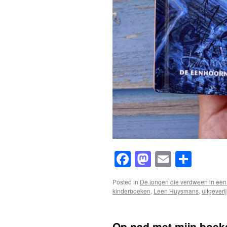
Facebook
Mastodon
Email
Shar
Posted in
De jongen die verdween in ee
kinderboeken
,
Leen Huysmans
,
uitgever
Op pad met mijn boek