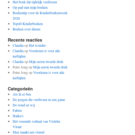
Het boek dat tijdelijk verdween
Op pad met mijn boeken
Boekentip voor de Kinderboekenweek
2026
Top40 Kinderboeken
Boeken over dieren
Recente reacties
Claudia
op
Het wonder
Claudia
op
Voorlezen is voor alle
leeftijden
Claudia
op
Mijn eerste tweede druk
Peter Jong
op
Mijn eerste tweede druk
Peter Jong
op
Voorlezen is voor alle
leeftijden
Categorieën
Als ik er ben
De jongen die verdween in een game
De wind en wij
Fabels
Haiku's
Het vreemde verhaal van Violetta
Viraal
Max maakt een vriend