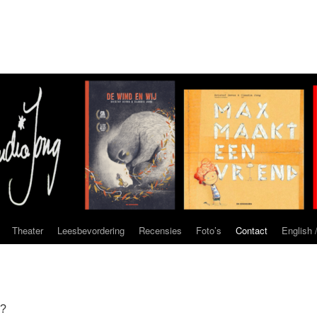
Theater
Leesbevordering
Recensies
Foto’s
Contact
English /
n?