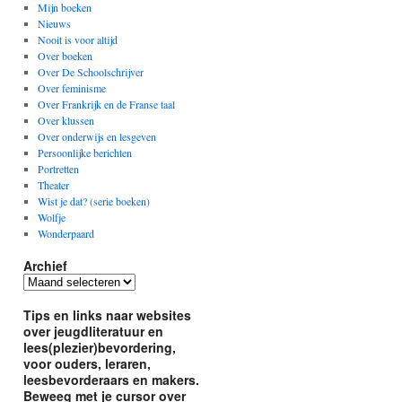
Mijn boeken
Nieuws
Nooit is voor altijd
Over boeken
Over De Schoolschrijver
Over feminisme
Over Frankrijk en de Franse taal
Over klussen
Over onderwijs en lesgeven
Persoonlijke berichten
Portretten
Theater
Wist je dat? (serie boeken)
Wolfje
Wonderpaard
Archief
Archief
Tips en links naar websites
over jeugdliteratuur en
lees(plezier)bevordering,
voor ouders, leraren,
leesbevorderaars en makers.
Beweeg met je cursor over