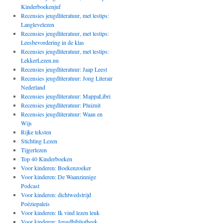
Kinderboekenjuf
Recensies jeugdliteratuur, met lestips:
Langlevelezen
Recensies jeugdliteratuur, met lestips:
Leesbevordering in de klas
Recensies jeugdliteratuur, met lestips:
LekkerLezen.nu
Recensies jeugdliteratuur: Jaap Leest
Recensies jeugdliteratuur: Jong Literair
Nederland
Recensies jeugdliteratuur: MappaLibri
Recensies jeugdliteratuur: Pluizuit
Recensies jeugdliteratuur: Waan en
Wijs
Rijke teksten
Stichting Lezen
Tijgerlezen
Top 40 Kinderboeken
Voor kinderen: Boekenzoeker
Voor kinderen: De Waanzinnige
Podcast
Voor kinderen: dichtwedstrijd
Poëziepaleis
Voor kinderen: Ik vind lezen leuk
Voor kinderen: Jeugdbibliotheek,