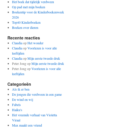
Het boek dat tijdelijk verdween
Op pad met mijn boeken
Boekentip voor de Kinderboekenweek
2026
Top40 Kinderboeken
Boeken over dieren
Recente reacties
Claudia
op
Het wonder
Claudia
op
Voorlezen is voor alle
leeftijden
Claudia
op
Mijn eerste tweede druk
Peter Jong
op
Mijn eerste tweede druk
Peter Jong
op
Voorlezen is voor alle
leeftijden
Categorieën
Als ik er ben
De jongen die verdween in een game
De wind en wij
Fabels
Haiku's
Het vreemde verhaal van Violetta
Viraal
Max maakt een vriend