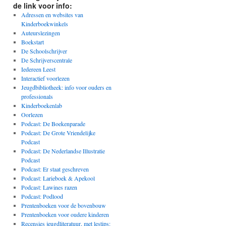
de link voor info:
Adressen en websites van
Kinderboekwinkels
Auteurslezingen
Boekstart
De Schoolschrijver
De Schrijverscentrale
Iedereen Leest
Interactief voorlezen
Jeugdbibliotheek: info voor ouders en
professionals
Kinderboekenlab
Oorlezen
Podcast: De Boekenparade
Podcast: De Grote Vriendelijke
Podcast
Podcast: De Nederlandse Illustratie
Podcast
Podcast: Er staat geschreven
Podcast: Larieboek & Apekool
Podcast: Lawines razen
Podcast: Podlood
Prentenboeken voor de bovenbouw
Prentenboeken voor oudere kinderen
Recensies jeugdliteratuur, met lestips: