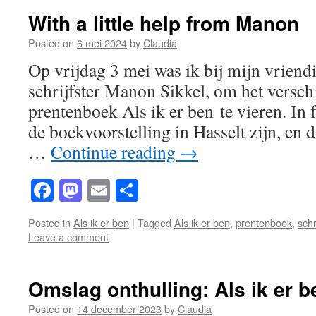
With a little help from Manon
Posted on
6 mei 2024
by
Claudia
Op vrijdag 3 mei was ik bij mijn vriendi
schrijfster Manon Sikkel, om het versch
prentenboek Als ik er ben te vieren. In f
de boekvoorstelling in Hasselt zijn, en
…
Continue reading
→
Facebook
Mastodon
Email
Share
Posted in
Als ik er ben
|
Tagged
Als ik er ben
,
prentenboek
,
schr
Leave a comment
Omslag onthulling: Als ik er b
Posted on
14 december 2023
by
Claudia