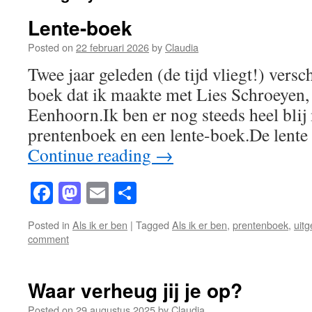
Lente-boek
Posted on
22 februari 2026
by
Claudia
Twee jaar geleden (de tijd vliegt!) versc
boek dat ik maakte met Lies Schroeyen, 
Eenhoorn.Ik ben er nog steeds heel bli
prentenboek en een lente-boek.De len
Continue reading
→
Facebook
Mastodon
Email
Share
Posted in
Als ik er ben
|
Tagged
Als ik er ben
,
prentenboek
,
uit
comment
Waar verheug jij je op?
Posted on
29 augustus 2025
by
Claudia