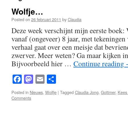
Wolfje…
Posted on
26 februari 2011
by
Claudia
Deze week verschijnt mijn eerste boek:
vanaf (ongeveer) 8 jaar, met tekeningen
verhaal gaat over een meisje dat bevrien
zwerver. Meer weten? Ga maar kijken i
Bijvoorbeeld hier …
Continue reading
Facebook
Mastodon
Email
Share
Posted in
Nieuws
,
Wolfje
|
Tagged
Claudia Jong
,
Gottmer
,
Kees
Comments