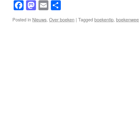
Facebook
Mastodon
Email
Share
Posted in
Nieuws
,
Over boeken
|
Tagged
boekentip
,
boekenwee