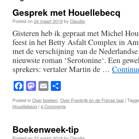
Gesprek met Houellebecq
Posted on
24 maart 2019
by
Claudia
Gisteren heb ik gepraat met Michel Hou
feest in het Betty Asfalt Complex in A
met de verschijning van de Nederlandse 
nieuwste roman ‘Serotonine‘. Een gewel
sprekers: vertaler Martin de …
Continu
Facebook
Mastodon
Email
Share
Posted in
Over boeken
,
Over Frankrijk en de Franse taal
|
Tagg
Houellebecq
|
4 Comments
Boekenweek-tip
Posted on
22 maart 2019
by
Claudia