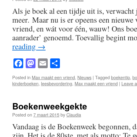
Als je boek al een tijdje uit is, verwacht
meer. Maar nu is er opeens een nieuwe
vriend, en wát voor één, wauw! Ons boe
aanrader’ genoemd. Toevallig begint 
reading
→
Facebook
Mastodon
Email
Share
Posted in
Max maakt een vriend
,
Nieuws
|
Tagged
boekentip
,
b
kinderboeken
,
leesbevordering
,
Max maakt een vriend
|
Leave 
Boekenweekgekte
Posted on
7 maart 2015
by
Claudia
Vandaag is de Boekenweek begonnen, da
zijn. Het is de 80ste, met als motto: Te