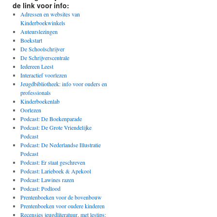
de link voor info:
Adressen en websites van
Kinderboekwinkels
Auteurslezingen
Boekstart
De Schoolschrijver
De Schrijverscentrale
Iedereen Leest
Interactief voorlezen
Jeugdbibliotheek: info voor ouders en
professionals
Kinderboekenlab
Oorlezen
Podcast: De Boekenparade
Podcast: De Grote Vriendelijke
Podcast
Podcast: De Nederlandse Illustratie
Podcast
Podcast: Er staat geschreven
Podcast: Larieboek & Apekool
Podcast: Lawines razen
Podcast: Podlood
Prentenboeken voor de bovenbouw
Prentenboeken voor oudere kinderen
Recensies jeugdliteratuur, met lestips: