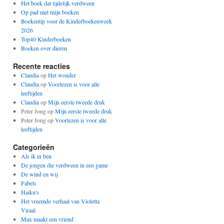
Het boek dat tijdelijk verdween
Op pad met mijn boeken
Boekentip voor de Kinderboekenweek
2026
Top40 Kinderboeken
Boeken over dieren
Recente reacties
Claudia
op
Het wonder
Claudia
op
Voorlezen is voor alle
leeftijden
Claudia
op
Mijn eerste tweede druk
Peter Jong
op
Mijn eerste tweede druk
Peter Jong
op
Voorlezen is voor alle
leeftijden
Categorieën
Als ik er ben
De jongen die verdween in een game
De wind en wij
Fabels
Haiku's
Het vreemde verhaal van Violetta
Viraal
Max maakt een vriend