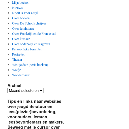
Mijn boeken
Nieuws
Nooit is voor altijd
Over boeken
Over De Schoolschrijver
Over feminisme
Over Frankrijk en de Franse taal
Over klussen
Over onderwijs en lesgeven
Persoonlijke berichten
Portretten
Theater
Wist je dat? (serie boeken)
Wolfje
Wonderpaard
Archief
Archief
Tips en links naar websites
over jeugdliteratuur en
lees(plezier)bevordering,
voor ouders, leraren,
leesbevorderaars en makers.
Beweeg met je cursor over