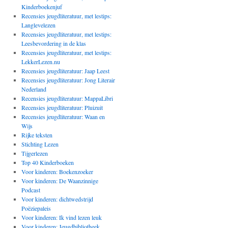
Kinderboekenjuf
Recensies jeugdliteratuur, met lestips:
Langlevelezen
Recensies jeugdliteratuur, met lestips:
Leesbevordering in de klas
Recensies jeugdliteratuur, met lestips:
LekkerLezen.nu
Recensies jeugdliteratuur: Jaap Leest
Recensies jeugdliteratuur: Jong Literair
Nederland
Recensies jeugdliteratuur: MappaLibri
Recensies jeugdliteratuur: Pluizuit
Recensies jeugdliteratuur: Waan en
Wijs
Rijke teksten
Stichting Lezen
Tijgerlezen
Top 40 Kinderboeken
Voor kinderen: Boekenzoeker
Voor kinderen: De Waanzinnige
Podcast
Voor kinderen: dichtwedstrijd
Poëziepaleis
Voor kinderen: Ik vind lezen leuk
Voor kinderen: Jeugdbibliotheek,