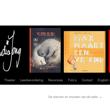
Theater
Leesbevordering
Recensies
Foto’s
Contact
English /
De mannen en vrouwen van de radio
→