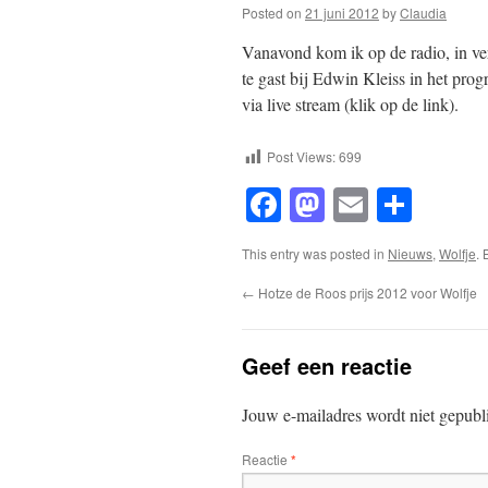
Posted on
21 juni 2012
by
Claudia
Vanavond kom ik op de radio, in ve
te gast bij Edwin Kleiss in het pr
via live stream (klik op de link).
Post Views:
699
Facebook
Mastodon
Email
Shar
This entry was posted in
Nieuws
,
Wolfje
.
←
Hotze de Roos prijs 2012 voor Wolfje
Geef een reactie
Jouw e-mailadres wordt niet gepubl
Reactie
*