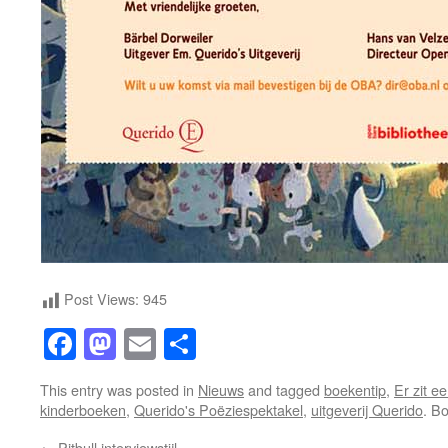
Post Views:
945
Facebook
Mastodon
Email
Share
This entry was posted in
Nieuws
and tagged
boekentip
,
Er zit ee
kinderboeken
,
Querido's Poëziespektakel
,
uitgeverij Querido
. B
←
Pitbull interviewstijl