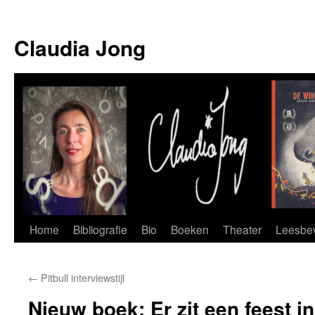
Skip
to
Claudia Jong
content
Home
Bibliografie
Bio
Boeken
Theater
Leesbev
←
Pitbull interviewstijl
Nieuw boek: Er zit een feest in