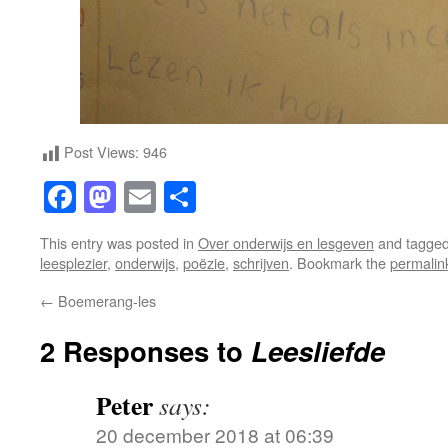
Post Views:
946
Facebook
Mastodon
Email
Share
This entry was posted in
Over onderwijs en lesgeven
and tagge
leesplezier
,
onderwijs
,
poëzie
,
schrijven
. Bookmark the
permalin
←
Boemerang-les
2 Responses to
Leesliefde
Peter
says:
20 december 2018 at 06:39