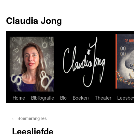
Skip
to
Claudia Jong
content
Home
Bibliografie
Bio
Boeken
Theater
Leesbev
←
Boemerang-les
Leesliefde