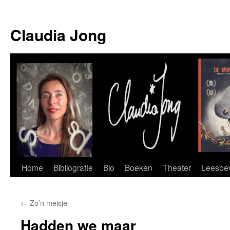
Skip
to
Claudia Jong
content
Home
Bibliografie
Bio
Boeken
Theater
Leesbev
←
Zo’n meisje
Hadden we maar