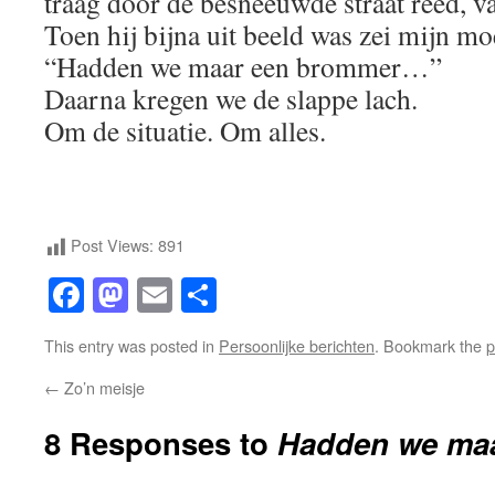
traag door de besneeuwde straat reed, va
Toen hij bijna uit beeld was zei mijn mo
“Hadden we maar een brommer…”
Daarna kregen we de slappe lach.
Om de situatie. Om alles.
Post Views:
891
Facebook
Mastodon
Email
Share
This entry was posted in
Persoonlijke berichten
. Bookmark the
p
←
Zo’n meisje
8 Responses to
Hadden we ma