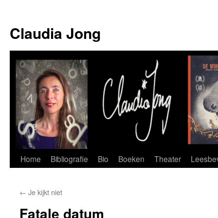
Skip
to
Claudia Jong
content
Home
Bibliografie
Bio
Boeken
Theater
Leesbev
←
Je kijkt niet
Fatale datum