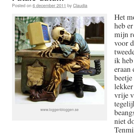
Posted on
6 december 2011
by
Claudia
Het mo
heb er
mijn r
voor d
tweede
ik heb
eraan 
beetje
lekker 
vrije 
tegelij
www.loggenbloggen.se
beang
niet d
Tenmin