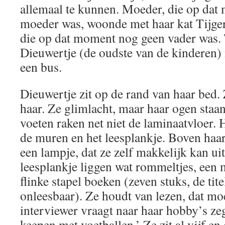
allemaal te kunnen. Moeder, die op da
moeder was, woonde met haar kat Tijger
die op dat moment nog geen vader was. T
Dieuwertje (de oudste van de kinderen) i
een bus.
Dieuwertje zit op de rand van haar bed. 
haar. Ze glimlacht, maar haar ogen staan
voeten raken net niet de laminaatvloer. H
de muren en het leesplankje. Boven ha
een lampje, dat ze zelf makkelijk kan ui
leesplankje liggen wat rommeltjes, een 
flinke stapel boeken (zeven stuks, de ti
onleesbaar). Ze houdt van lezen, dat moe
interviewer vraagt naar haar hobby’s ze
keepen met voetballen.’ Ze zit al vijf en