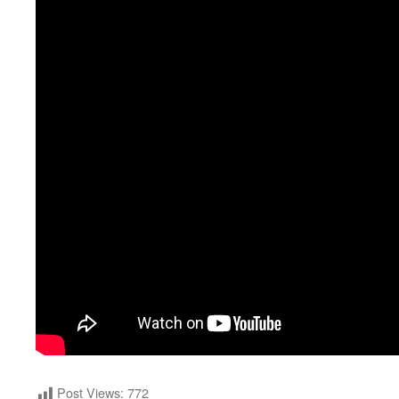
Post Views:
772