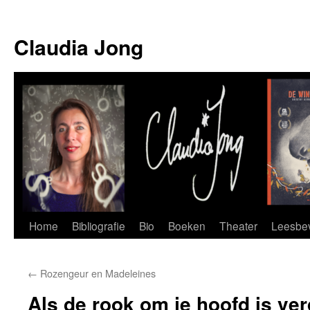
Skip
to
Claudia Jong
content
Home
Bibliografie
Bio
Boeken
Theater
Leesbev
←
Rozengeur en Madeleines
Als de rook om je hoofd is v