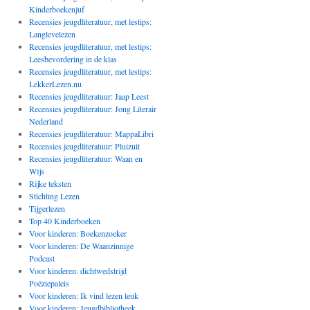
Kinderboekenjuf
Recensies jeugdliteratuur, met lestips:
Langlevelezen
Recensies jeugdliteratuur, met lestips:
Leesbevordering in de klas
Recensies jeugdliteratuur, met lestips:
LekkerLezen.nu
Recensies jeugdliteratuur: Jaap Leest
Recensies jeugdliteratuur: Jong Literair
Nederland
Recensies jeugdliteratuur: MappaLibri
Recensies jeugdliteratuur: Pluizuit
Recensies jeugdliteratuur: Waan en
Wijs
Rijke teksten
Stichting Lezen
Tijgerlezen
Top 40 Kinderboeken
Voor kinderen: Boekenzoeker
Voor kinderen: De Waanzinnige
Podcast
Voor kinderen: dichtwedstrijd
Poëziepaleis
Voor kinderen: Ik vind lezen leuk
Voor kinderen: Jeugdbibliotheek,