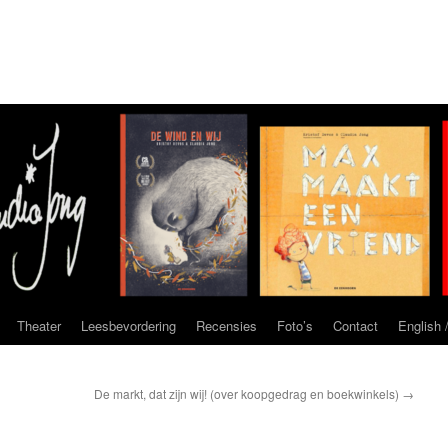
Theater
Leesbevordering
Recensies
Foto’s
Contact
English /
De markt, dat zijn wij! (over koopgedrag en boekwinkels)
→