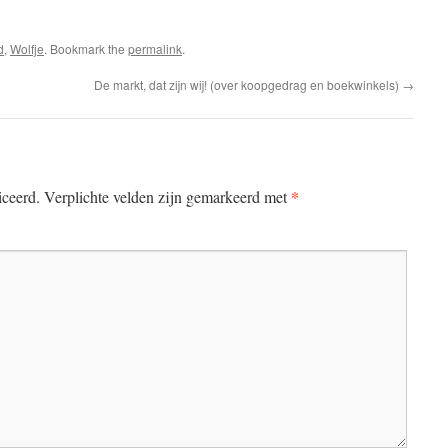
e
d
,
Wolfje
. Bookmark the
permalink
.
De markt, dat zijn wij! (over koopgedrag en boekwinkels)
→
*
iceerd.
Verplichte velden zijn gemarkeerd met