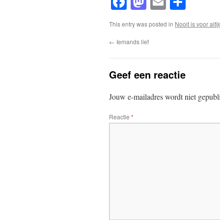
Facebook
Mastodon
Email
Shar
This entry was posted in
Nooit is voor altij
←
Iemands lief
Geef een reactie
Jouw e-mailadres wordt niet gepubl
Reactie
*