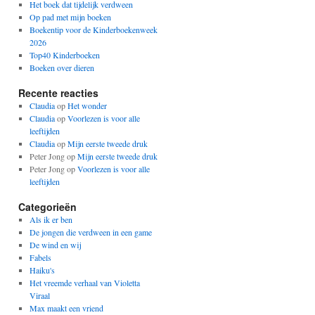
Het boek dat tijdelijk verdween
Op pad met mijn boeken
Boekentip voor de Kinderboekenweek
2026
Top40 Kinderboeken
Boeken over dieren
Recente reacties
Claudia
op
Het wonder
Claudia
op
Voorlezen is voor alle
leeftijden
Claudia
op
Mijn eerste tweede druk
Peter Jong
op
Mijn eerste tweede druk
Peter Jong
op
Voorlezen is voor alle
leeftijden
Categorieën
Als ik er ben
De jongen die verdween in een game
De wind en wij
Fabels
Haiku's
Het vreemde verhaal van Violetta
Viraal
Max maakt een vriend