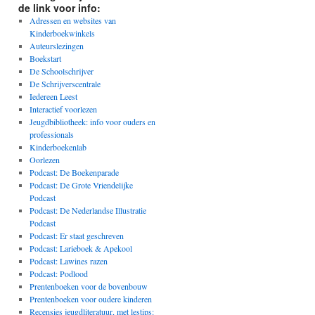
de link voor info:
Adressen en websites van
Kinderboekwinkels
Auteurslezingen
Boekstart
De Schoolschrijver
De Schrijverscentrale
Iedereen Leest
Interactief voorlezen
Jeugdbibliotheek: info voor ouders en
professionals
Kinderboekenlab
Oorlezen
Podcast: De Boekenparade
Podcast: De Grote Vriendelijke
Podcast
Podcast: De Nederlandse Illustratie
Podcast
Podcast: Er staat geschreven
Podcast: Larieboek & Apekool
Podcast: Lawines razen
Podcast: Podlood
Prentenboeken voor de bovenbouw
Prentenboeken voor oudere kinderen
Recensies jeugdliteratuur, met lestips: