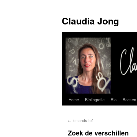
Skip
to
Claudia Jong
content
Home
Bibliografie
Bio
Boeken
←
Iemands lief
Zoek de verschillen