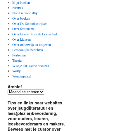
Mijn boeken
Nieuws
Nooit is voor altijd
Over boeken
Over De Schoolschrijver
Over feminisme
Over Frankrijk en de Franse taal
Over klussen
Over onderwijs en lesgeven
Persoonlijke berichten
Portretten
Theater
Wist je dat? (serie boeken)
Wolfje
Wonderpaard
Archief
Archief
Tips en links naar websites
over jeugdliteratuur en
lees(plezier)bevordering,
voor ouders, leraren,
leesbevorderaars en makers.
Beweeg met je cursor over