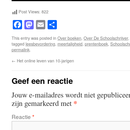
Post Views:
822
Facebook
Mastodon
Email
Share
This entry was posted in
Over boeken
,
Over De Schoolschrijver
tagged
leesbevordering
,
meertaligheid
,
prentenboek
,
Schoolschr
permalink
.
←
Het online leven van 10-jarigen
Geef een reactie
Jouw e-mailadres wordt niet gepublicee
*
zijn gemarkeerd met
Reactie
*