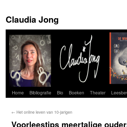
Skip
to
Claudia Jong
content
Home
Bibliografie
Bio
Boeken
Theater
Leesbev
←
Het online leven van 10-jarigen
Voorleestips meertalige ouder