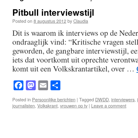
Pitbull interviewstijl
Posted on
8 augustus 2012
by
Claudia
Dit is waarom ik interviews op de Neder
ondraaglijk vind: “Kritische vragen stel
geworden, de gangbare interviewstijl, een
iets dat voortkomt uit oprechte verontw
komt uit een Volkskrantartikel, over …
Facebook
Mastodon
Email
Share
Posted in
Persoonlijke berichten
|
Tagged
DWDD
,
interviewers
,
journalisten
,
Volkskrant
,
vrouwen op tv
|
Leave a comment