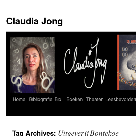
Skip
to
Claudia Jong
content
Home
Bibliografie
Bio
Boeken
Theater
Leesbevorder
Uitgeverij Bontekoe
Tag Archives: