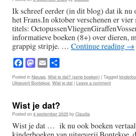
Ik schreef eerder (in dit blog) dat ik nu
het Frans.In oktober verschenen er vier 
titels: OctopussenVliegenGiraffenVossen
informatieve boeken (8+) over dieren, m
grappig stripje. …
Continue reading
→
Facebook
Mastodon
Email
Share
Posted in
Nieuws
,
Wist je dat? (serie boeken)
|
Tagged
kinderb
Uitgeverij Bontekoe
,
Wist je dat
|
Leave a comment
Wist je dat?
Posted on
4 september 2025
by
Claudia
Wist je dat … ik nu ook boeken vertaal
kinderboeken van uitgeverij Bontekoe, di