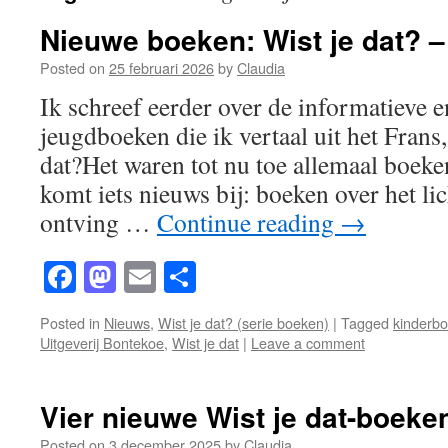
Nieuwe boeken: Wist je dat? 
Posted on
25 februari 2026
by
Claudia
Ik schreef eerder over de informatieve 
jeugdboeken die ik vertaal uit het Frans,
dat?Het waren tot nu toe allemaal boeke
komt iets nieuws bij: boeken over het 
ontving …
Continue reading
→
Facebook
Mastodon
Email
Share
Posted in
Nieuws
,
Wist je dat? (serie boeken)
|
Tagged
kinderb
Uitgeverij Bontekoe
,
Wist je dat
|
Leave a comment
Vier nieuwe Wist je dat-boeke
Posted on
3 december 2025
by
Claudia