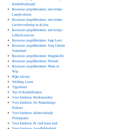
Kinderboekenjuf
Recensies jeugdliteratuur, met lestips:
Langlevelezen
Recensies jeugdliteratuur, met lestips:
Leesbevordering in de klas
Recensies jeugdliteratuur, met lestips:
LekkerLezen.nu
Recensies jeugdliteratuur: Jaap Leest
Recensies jeugdliteratuur: Jong Literair
Nederland
Recensies jeugdliteratuur: MappaLibri
Recensies jeugdliteratuur: Pluizuit
Recensies jeugdliteratuur: Waan en
Wijs
Rijke teksten
Stichting Lezen
Tijgerlezen
Top 40 Kinderboeken
Voor kinderen: Boekenzoeker
Voor kinderen: De Waanzinnige
Podcast
Voor kinderen: dichtwedstrijd
Poëziepaleis
Voor kinderen: Ik vind lezen leuk
Voor kinderen: Jeugdbibliotheek,