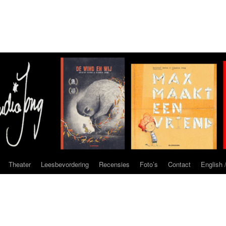
Theater
Leesbevordering
Recensies
Foto’s
Contact
English /