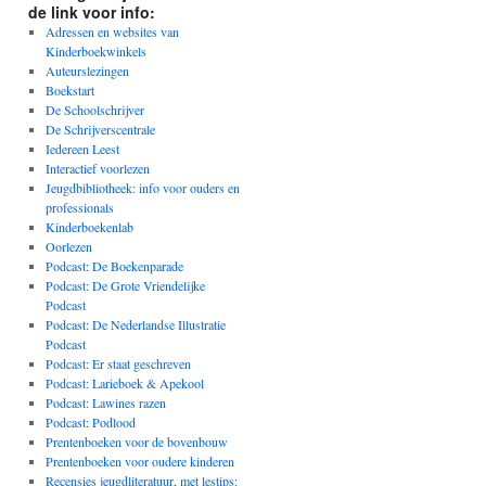
de link voor info:
Adressen en websites van
Kinderboekwinkels
Auteurslezingen
Boekstart
De Schoolschrijver
De Schrijverscentrale
Iedereen Leest
Interactief voorlezen
Jeugdbibliotheek: info voor ouders en
professionals
Kinderboekenlab
Oorlezen
Podcast: De Boekenparade
Podcast: De Grote Vriendelijke
Podcast
Podcast: De Nederlandse Illustratie
Podcast
Podcast: Er staat geschreven
Podcast: Larieboek & Apekool
Podcast: Lawines razen
Podcast: Podlood
Prentenboeken voor de bovenbouw
Prentenboeken voor oudere kinderen
Recensies jeugdliteratuur, met lestips: