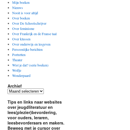
Mijn boeken
Nieuws
Nooit is voor altijd
Over boeken
Over De Schoolschrijver
Over feminisme
Over Frankrijk en de Franse taal
Over klussen
Over onderwijs en lesgeven
Persoonlijke berichten
Portretten
Theater
Wist je dat? (serie boeken)
Wolfje
Wonderpaard
Archief
Archief
Tips en links naar websites
over jeugdliteratuur en
lees(plezier)bevordering,
voor ouders, leraren,
leesbevorderaars en makers.
Beweeg met je cursor over