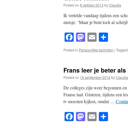
Posted on
8 oktober 2014
by
Claudia
Ik vertelde vandaag tijdens een sch
meisje: ‘Maar je bent toch al schrij
Facebook
Mastodon
Email
Shar
Posted in
Persoonlijke berichten
|
Tagged
Frans leer je beter als
Posted on
19 september 2013
by
Claudia
De colleges zijn weer begonnen en i
Franse taal. Gisteren, tijdens een le
tv moesten kijken, omdat …
Contin
Facebook
Mastodon
Email
Shar