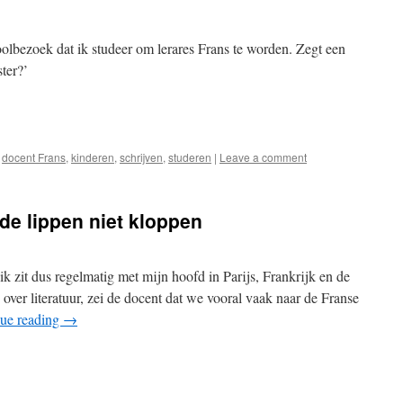
oolbezoek dat ik studeer om lerares Frans te worden. Zegt een
fster?’
e
docent Frans
,
kinderen
,
schrijven
,
studeren
|
Leave a comment
 de lippen niet kloppen
k zit dus regelmatig met mijn hoofd in Parijs, Frankrijk en de
s over literatuur, zei de docent dat we vooral vaak naar de Franse
ue reading
→
e