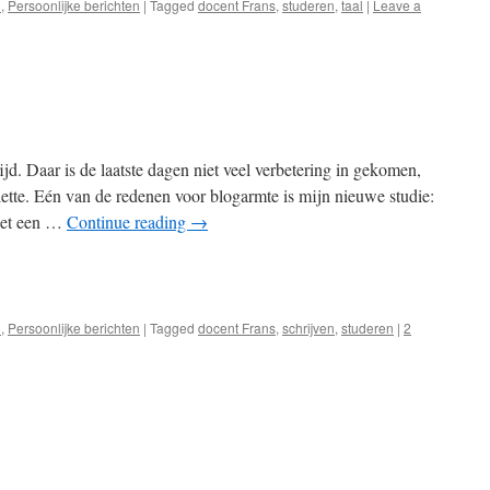
l
,
Persoonlijke berichten
|
Tagged
docent Frans
,
studeren
,
taal
|
Leave a
jd. Daar is de laatste dagen niet veel verbetering in gekomen,
tte. Eén van de redenen voor blogarmte is mijn nieuwe studie:
 het een …
Continue reading
→
e
l
,
Persoonlijke berichten
|
Tagged
docent Frans
,
schrijven
,
studeren
|
2