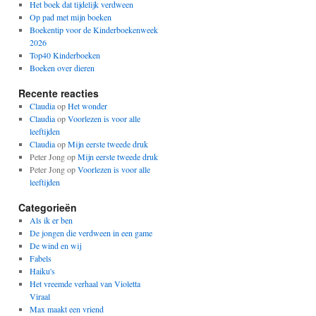
Het boek dat tijdelijk verdween
Op pad met mijn boeken
Boekentip voor de Kinderboekenweek
2026
Top40 Kinderboeken
Boeken over dieren
Recente reacties
Claudia
op
Het wonder
Claudia
op
Voorlezen is voor alle
leeftijden
Claudia
op
Mijn eerste tweede druk
Peter Jong
op
Mijn eerste tweede druk
Peter Jong
op
Voorlezen is voor alle
leeftijden
Categorieën
Als ik er ben
De jongen die verdween in een game
De wind en wij
Fabels
Haiku's
Het vreemde verhaal van Violetta
Viraal
Max maakt een vriend