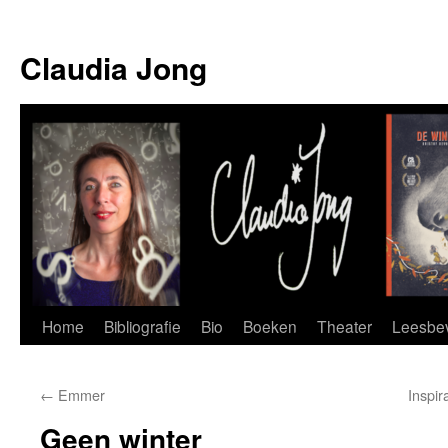
Skip
to
Claudia Jong
content
Home
Bibliografie
Bio
Boeken
Theater
Leesbev
←
Emmer
Inspi
Geen winter