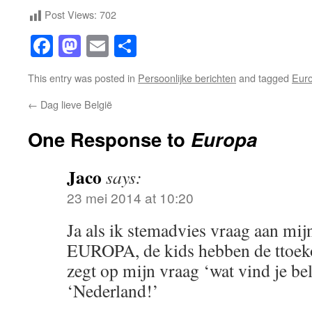
Post Views:
702
Facebook
Mastodon
Email
Share
This entry was posted in
Persoonlijke berichten
and tagged
Eur
←
Dag lieve België
One Response to
Europa
Jaco
says:
23 mei 2014 at 10:20
Ja als ik stemadvies vraag aan mijn
EUROPA, de kids hebben de ttoek
zegt op mijn vraag ‘wat vind je be
‘Nederland!’