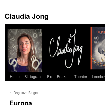
Skip
to
Claudia Jong
content
Home
Bibliografie
Bio
Boeken
Theater
Leesbev
←
Dag lieve België
Europa