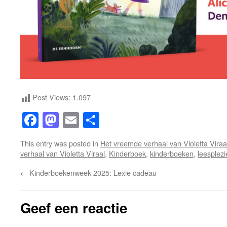
Post Views:
1.097
Facebook
Mastodon
Email
Share
This entry was posted in
Het vreemde verhaal van Violetta Viraa
verhaal van Violetta Viraal
,
Kinderboek
,
kinderboeken
,
leesplezi
←
Kinderboekenweek 2025: Lexie cadeau
Geef een reactie